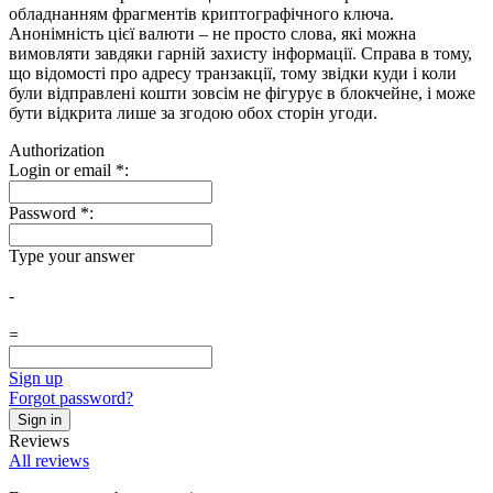
обладнанням фрагментів криптографічного ключа.
Анонімність цієї валюти – не просто слова, які можна
вимовляти завдяки гарній захисту інформації. Справа в тому,
що відомості про адресу транзакції, тому звідки куди і коли
були відправлені кошти зовсім не фігурує в блокчейне, і може
бути відкрита лише за згодою обох сторін угоди.
Authorization
Login or email
*
:
Password
*
:
Type your answer
-
=
Sign up
Forgot password?
Reviews
All reviews