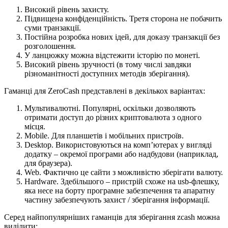
Високий рівень захисту.
Підвищена конфіденційність. Третя сторона не побачить
суми транзакції.
Постійна розробка нових ідей, для доказу транзакції без
розголошення.
У ланцюжку можна відстежити історію по монеті.
Високий рівень зручності (в тому числі завдяки
різноманітності доступних методів зберігання).
Гаманці для ZeroCash представлені в декількох варіантах:
Мультивалютні. Популярні, оскільки дозволяють
отримати доступ до різних криптовалюта з одного
місця.
Mobile. Для планшетів і мобільних пристроїв.
Desktop. Використовуються на комп’ютерах у вигляді
додатку – окремої програми або надбудови (наприклад,
для браузера).
Web. Фактично це сайти з можливістю зберігати валюту.
Hardware. Здебільшого – пристрій схоже на usb-флешку,
яка несе на борту програмне забезпечення та апаратну
частину забезпечують захист / зберігання інформації.
Серед найпопулярніших гаманців для зберігання zcash можна
виділити: