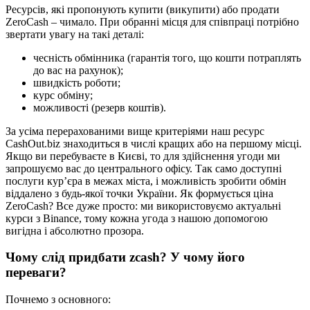
Ресурсів, які пропонують купити (викупити) або продати
ZeroСash – чимало. При обранні місця для співпраці потрібно
звертати увагу на такі деталі:
чесність обмінника (гарантія того, що кошти потраплять
до вас на рахунок);
швидкість роботи;
курс обміну;
можливості (резерв коштів).
За усіма перерахованими вище критеріями наш ресурс
CashOut.biz знаходиться в числі кращих або на першому місці.
Якщо ви перебуваєте в Києві, то для здійснення угоди ми
запрошуємо вас до центрального офісу. Так само доступні
послуги кур’єра в межах міста, і можливість зробити обмін
віддалено з будь-якої точки України. Як формується ціна
ZeroСash? Все дуже просто: ми використовуємо актуальні
курси з Binance, тому кожна угода з нашою допомогою
вигідна і абсолютно прозора.
Чому слід придбати zcash? У чому його
переваги?
Почнемо з основного: