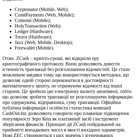
Cryptonator (Mobile, Web);
CointPayments (Web, Mobile);
Coinomi (Mobile);
HolyTransaction (Web);
Ledger (Hardware);
Trezor (Hardware);
Jaxx (Web, Mobile, Desktop);
Freewallet (Mobile).
Отже, ZСash – крипто-гроші, які відкрили еру
криптографічного протоколу. Вони дозволяють довести
істинність транзакції без розголошення відомостей. Це стало
можливим завдяки тому, що використовується методика, що
дозволяє одній стороні переконатися в достовірності
математичного запиту, не отримуючи відомості від іншої
сторони. Це зробило цю електронну валюту анонімної, тобто
що дозволяє зробити транзакції не розголошуючи інформацію
про одержувача, відправника, суму транзакції. Офіційна
публічна інформація і особиста статистика компанії
CashOut.biz дозволяють говорити про плавніше підвищення
популярності Зеро Кеш як платіжний засіб і інструмент
зберігання фінансів. Принцип дії ZСash побудований на
прийнятті випадкових чисел в якості вихідних параметрів.
Нові ZEC створюються з цих значень і згенерованих