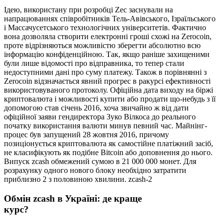
Ідею, використану при розробці Zec заснували на
напрацюваннях співробітників Тель-Авівського, Ізраїльського
і Массачусетського технологічних університетів. Фактично
вона дозволяла створити електронні гроші схожі на Zerocoin,
проте відрізняються можливістю зберегти абсолютно всю
інформацію конфіденційною. Так, якщо раніше захищеними
були лише відомості про відправника, то тепер стали
недоступними дані про суму платежу. Також в порівнянні з
Zerocoin відзначається явний прогрес в ракурсі ефективності
використовуваного протоколу. Офіційна дата виходу на біржі
криптовалюта і можливості купити або продати що-небудь з її
допомогою став січень 2016, хоча звичайно ж від дати
офіційної заяви гендиректора Зуко Вілкоса до реального
початку використання валюти минув певний час. Майнінг-
процес був запущений 28 жовтня 2016, причому
позиціонується криптовалюта як самостійне платіжний засіб,
не класифікують як подібне Bitcoin або доповнення до нього.
Випуск zcash обмежений сумою в 21 000 000 монет. Для
розрахунку одного нового блоку необхідно затратити
приблизно 2 з половиною хвилини. zcash-2
Обмін zcash в Україні: де краще
курс?