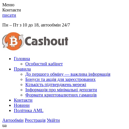
Меню
Контакти
писати
Пн – Пт з 10 до 18, автообмін 24/7
Головна
Особистий кабінет
Правила
До першого обміну — важлива інформація
Бонуси та акція для зареєстрованих
Кількість підтверджень мережі
Інформація про мінімальні депозити
Формати криптовалютних гаманців
Контакти
Новини
Політика AML
Автообмін
Реєстрація
Увійти
ua