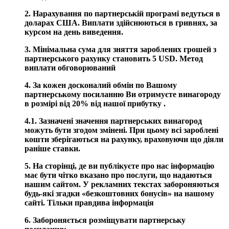
2. Нарахування по партнерській програмі ведуться в
доларах США. Виплати здійснюються в гривнях, за
курсом на день виведення.
3. Мінімальна сума для зняття зароблених грошей з
партнерського рахунку становить 5 USD. Метод
виплати обговорюваний
4. За кожен досконалий обмін по Вашому
партнерському посиланню Ви отримуєте винагороду
в розмірі від
20% від нашої прибутку .
4.1. Зазначені значення партнерських винагород
можуть бути згодом змінені. При цьому всі зароблені
кошти зберігаються на рахунку, враховуючи що діяли
раніше ставки.
5. На сторінці, де ви публікуєте про нас інформацію
має бути чітко вказано про послуги, що надаються
нашим сайтом. У рекламних текстах забороняються
будь-які згадки «безкоштовних бонусів» на нашому
сайті. Тільки правдива інформація
6. Забороняється розміщувати партнерську