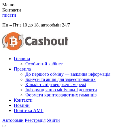
Меню
Контакти
писати
Пн – Пт з 10 до 18, автообмін 24/7
Головна
Особистий кабінет
Правила
До першого обміну — важлива інформація
Бонуси та акція для зареєстрованих
Кількість підтверджень мережі
Інформація про мінімальні депозити
Формати криптовалютних гаманців
Контакти
Новини
Політика AML
Автообмін
Реєстрація
Увійти
ua