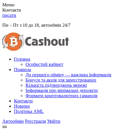
Меню
Контакти
писати
Пн – Пт з 10 до 18, автообмін 24/7
Головна
Особистий кабінет
Правила
До першого обміну — важлива інформація
Бонуси та акція для зареєстрованих
Кількість підтверджень мережі
Інформація про мінімальні депозити
Формати криптовалютних гаманців
Контакти
Новини
Політика AML
Автообмін
Реєстрація
Увійти
ua