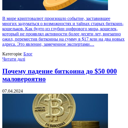
В мире криптовалют произошло событие, заставившее
многих задуматься о возможностях и тайнах старых биткоин-
кошельков. Как будто из глубин цифрового мира, кошелек,
который не проявлял активности более десяти лет, внезапно
ожил, переместив биткоины на сумму в $17 млн на два новых
адреса. Это явление, замеченное экспертами…
Категорія:
Блог
Читати далі
Почему падение биткоина до $50 000
маловероятно
07.04.2024