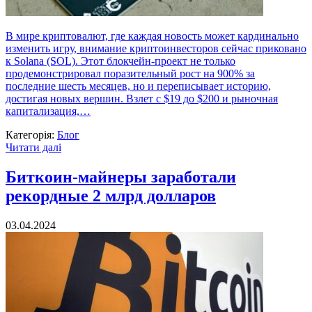
В мире криптовалют, где каждая новость может кардинально
изменить игру, внимание криптоинвесторов сейчас приковано
к Solana (SOL). Этот блокчейн-проект не только
продемонстрировал поразительный рост на 900% за
последние шесть месяцев, но и переписывает историю,
достигая новых вершин. Взлет с $19 до $200 и рыночная
капитализация,…
Категорія:
Блог
Читати далі
Биткоин-майнеры заработали
рекордные 2 млрд долларов
03.04.2024