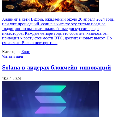
Халвинг в сети Bitcoin, ожидаемый около 20 апреля 2024 года,
или уже прошедший, если вы читаете эту статью позднее,
традиционно вызывает оживлённые дискуссии среди
инвесторов. Каждые четыре года это событие, казалось бы,
приводит к росту стоимости BTC, достигая новых высот. Но
сможет ли Bitcoin повторить…
Категорія:
Блог
Читати далі
Solana в лидерах блокчейн-инноваций
10.04.2024