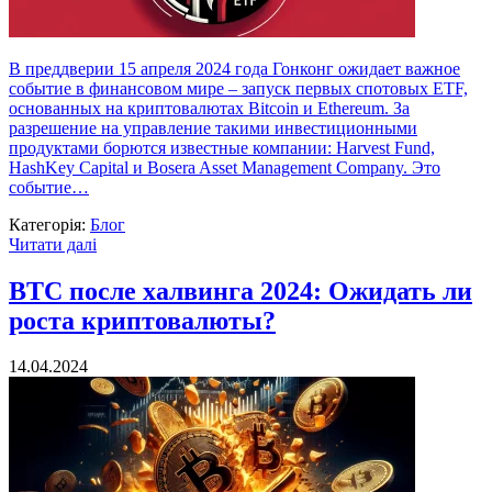
В преддверии 15 апреля 2024 года Гонконг ожидает важное
событие в финансовом мире – запуск первых спотовых ETF,
основанных на криптовалютах Bitcoin и Ethereum. За
разрешение на управление такими инвестиционными
продуктами борются известные компании: Harvest Fund,
HashKey Capital и Bosera Asset Management Company. Это
событие…
Категорія:
Блог
Читати далі
BTC после халвинга 2024: Ожидать ли
роста криптовалюты?
14.04.2024