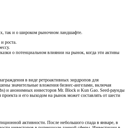
х, так и о широком рыночном ландшафте.
и роста.
ессу.
сказки о потенциальном влиянии на рынок, когда эти активы
награждения в виде ретроактивных эирдропов для
шены значительные вложения бизнес-ангелами, включая
s) и анонимных инвесторов Mr. Block и Kun Gao. Seed-раунды
 проекта и его выходом на рынок может составлять от шести
тиционной активности. После небольшого спада в январе, в
нности инвесторов в потенциале данной сферы. Инвестиции в