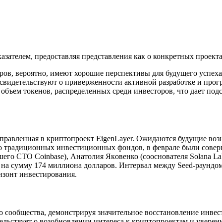
ателем, предоставляя представления как о конкретных проекта
ов, вероятно, имеют хорошие перспективы для будущего успеха 
идетельствуют о приверженности активной разработке и прогр
объем токенов, распределенных среди инвесторов, что дает под
аправленная в криптопроект EigenLayer. Ожидаются будущие воз
о традиционных инвестиционных фондов, в феврале были совер
о CTO Coinbase), Анатолия Якoвенко (сооснователя Solana Lab
 на сумму 174 миллиона долларов. Интервал между Seed-раундом
ризонт инвестирования.
о сообщества, демонстрируя значительное восстановление инвес
тельствует о возобновлении интереса к криптопроектам и увере