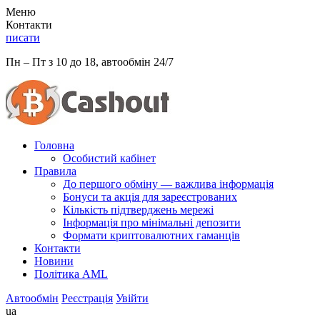
Меню
Контакти
писати
Пн – Пт з 10 до 18, автообмін 24/7
Головна
Особистий кабінет
Правила
До першого обміну — важлива інформація
Бонуси та акція для зареєстрованих
Кількість підтверджень мережі
Інформація про мінімальні депозити
Формати криптовалютних гаманців
Контакти
Новини
Політика AML
Автообмін
Реєстрація
Увійти
ua