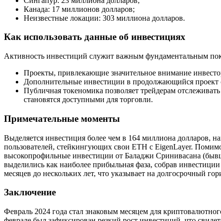
Сингапур: 23 миллиона долларов;
Канада: 17 миллионов долларов;
Неизвестные локации: 303 миллиона долларов.
Как использовать данные об инвестициях
Активность инвестиций служит важным фундаментальным показ
Проекты, привлекающие значительное внимание инвестор
Дополнительные инвестиции в продолжающийся проект св
Публичная токеномика позволяет трейдерам отслеживать 
становятся доступными для торговли.
Примечательные моменты
Выделяется инвестиция более чем в 164 миллиона долларов, н
пользователей, стейкингующих свои ETH с EigenLayer. Помим
высокопрофильные инвестиции от Баладжи Сринивасана (бывшег
выделились как наиболее прибыльная фаза, собрав инвестиции
месяцев до нескольких лет, что указывает на долгосрочный го
Заключение
Февраль 2024 года стал знаковым месяцем для криптовалютног
феврале был зафиксирован резкий рост инвестиций, что свиде