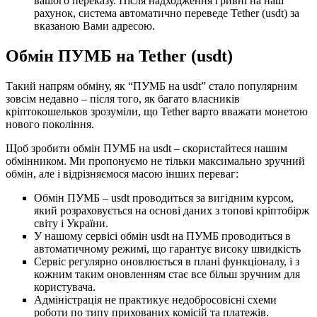
вашого переказу. Після надходження гривні на наш
рахунок, система автоматично переведе Tether (usdt) за
вказаною Вами адресою.
Обмін ПУМБ на Tether (usdt)
Такий напрям обміну, як “ПУМБ на usdt” стало популярним
зовсім недавно – після того, як багато власників
кріптокошельков зрозуміли, що Tether варто вважати монетою
нового покоління.
Щоб зробити обмін ПУМБ на usdt – скористайтеся нашим
обмінником. Ми пропонуємо не тільки максимально зручний
обмін, але і відрізняємося масою інших переваг:
Обмін ПУМБ – usdt проводиться за вигідним курсом,
який розраховується на основі даних з топові кріптобірж
світу і України.
У нашому сервісі обмін usdt на ПУМБ проводиться в
автоматичному режимі, що гарантує високу швидкість
Сервіс регулярно оновлюється в плані функціоналу, і з
кожним таким оновленням стає все більш зручним для
користувача.
Адміністрація не практикує недобросовісні схеми
роботи по типу прихованих комісій та платежів.