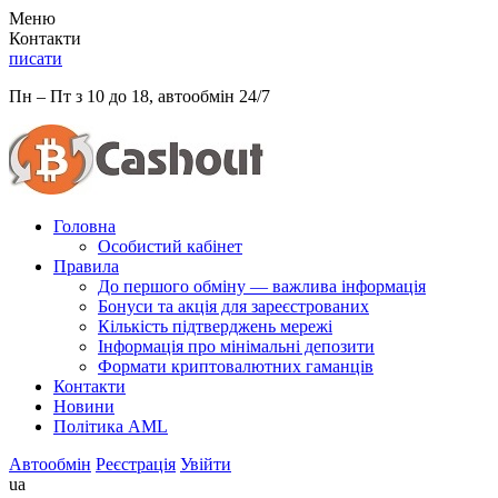
Меню
Контакти
писати
Пн – Пт з 10 до 18, автообмін 24/7
Головна
Особистий кабінет
Правила
До першого обміну — важлива інформація
Бонуси та акція для зареєстрованих
Кількість підтверджень мережі
Інформація про мінімальні депозити
Формати криптовалютних гаманців
Контакти
Новини
Політика AML
Автообмін
Реєстрація
Увійти
ua