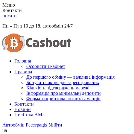
Меню
Контакти
писати
Пн – Пт з 10 до 18, автообмін 24/7
Головна
Особистий кабінет
Правила
До першого обміну — важлива інформація
Бонуси та акція для зареєстрованих
Кількість підтверджень мережі
Інформація про мінімальні депозити
Формати криптовалютних гаманців
Контакти
Новини
Політика AML
Автообмін
Реєстрація
Увійти
ua