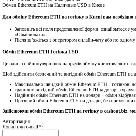
Обмен Ethereum ETH на Наличные USD в Киеве
Для обміну Ethereum ETH на готівку в Києві вам необхідно 
Заповніть всі поля представленої форми, ознайомтеся з у
«Обмінювати».
Після зв’яжіться з оператором онлайн-чату або по одному 
Обмін Ethereum ETH Готівка USD
Це один з найпопулярніших напрямів обміну криптовалют на д
Щоб здійснити безпечний та вигідний обмін Ethereum ETH на до
Максимально швидкий обмін Ethereum ETH – готівкові д
гранично вигідний обмін Ethereum ETHна долар, з урах
Надійний обмін Ethereum ETH на долари – обмін відбуває
Прозорий обмін Ethereum ETH на долари, без прихованих 
Здійснюючи обмін Ethereum ETH на готівку в cashout.biz, 
Авторизация
Логин или e-mail
*
: