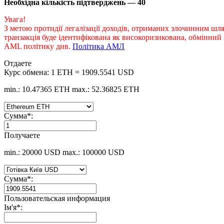
Необхідна кількість підтверджень — 40
Увага!
З метою протидії легалізації доходів, отриманих злочинним шл
транзакція буде ідентифікована як високоризикована, обмінни
AML політику див.
Політика АМЛ
Отдаете
Курс обмена:
1 ETH = 1909.5541 USD
min.: 10.47365 ETH
max.: 52.36825 ETH
Сумма
*
:
Получаете
min.: 20000 USD
max.: 100000 USD
Сумма
*
:
Пользовательская информация
Ім'я
*
: