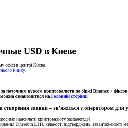
чные USD в Киеве
 офісі в центрі Києва.
тнього Ринку
.
 за поточним курсом криптовалюти по біржі Binance + фіксова
ні можна ознайомитися на
Головній сторінці
створення заявки – зв’яжіться з оператором для 
 просимо надсилати криптовалюту заздалегідь!
дсилання Ethereum ETH, кількості підтверджень, завантаженості ме