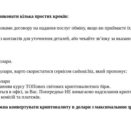
виконати кілька простих кроків:
мовами договору на надання послуг обміну, якщо ви приймаєте їх,
з контактів для уточнення деталей, або чекайте зв’язку за вказ
олари.
лари, варто скористатися сервісом cashout.biz, який пропонує:
олари
уванням курсу ТОПових світових криптовалютних бірж.
ться в офісі, за Вас. Попередньо НЕ вимагаємо надсилання крипт
комісій та платежів.
можна конвертувати криптовалюту в долари з максимальною з