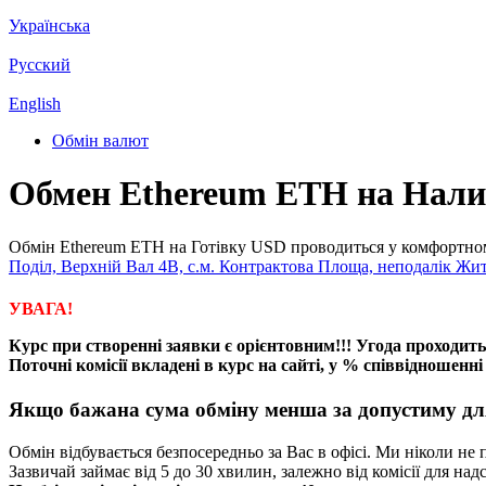
Українська
Русский
English
Обмін валют
Обмен Ethereum ETH на Нали
Обмін Ethereum ETH на Готівку USD проводиться у комфортному
Поділ, Верхній Вал 4В, с.м. Контрактова Площа, неподалік Жи
УВАГА!
Курс при створенні заявки є орієнтовним!!! Угода проходить
Поточні комісії вкладені в курс на сайті, у % співвідношен
Якщо бажана сума обміну менша за допустиму для 
Обмін відбувається безпосередньо за Вас в офісі. Ми ніколи не
Зазвичай займає від 5 до 30 хвилин, залежно від комісії для на