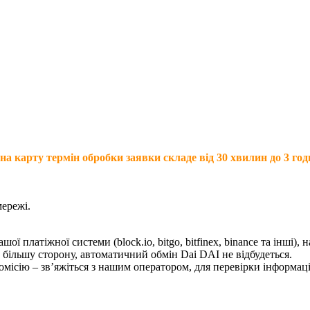
арту термін обробки заявки складе від 30 хвилин до 3 годин у
мережі.
ї платіжної системи (block.io, bitgo, bitfinex, binance та інші), 
більшу сторону, автоматичний обмін Dai DAI не відбудеться.
комісію – зв’яжіться з нашим оператором, для перевірки інформа