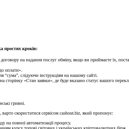
а простих кроків:
 договору на надання послуг обміну, якщо ви приймаєте їх, поста
до оплати».
оля “сума”, слідуючи інструкціям на нашому сайті.
на сторінку «Стан заявки», де буде вказано статус вашого перекл
ські гривні.
варто скористатися сервісом cashout.biz, який пропонує:
у на повної автоматизації процесу.
нням курсу топові світових і українських кріптовалютних бірж.