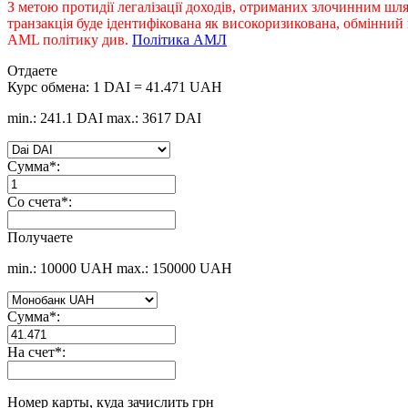
З метою протидії легалізації доходів, отриманих злочинним шл
транзакція буде ідентифікована як високоризикована, обмінни
AML політику див.
Політика АМЛ
Отдаете
Курс обмена:
1 DAI = 41.471 UAH
min.: 241.1 DAI
max.: 3617 DAI
Сумма
*
:
Со счета
*
:
Получаете
min.: 10000 UAH
max.: 150000 UAH
Сумма
*
:
На счет
*
:
Номер карты, куда зачислить грн