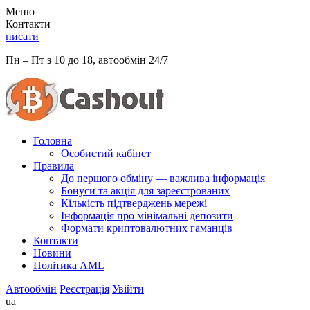
Меню
Контакти
писати
Пн – Пт з 10 до 18, автообмін 24/7
Головна
Особистий кабінет
Правила
До першого обміну — важлива інформація
Бонуси та акція для зареєстрованих
Кількість підтверджень мережі
Інформація про мінімальні депозити
Формати криптовалютних гаманців
Контакти
Новини
Політика AML
Автообмін
Реєстрація
Увійти
ua