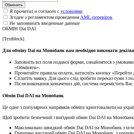
Я прочитал и согласен с
условиями
Згоден з регламентом проведення
AML-перевірок
Не запоминать введенные данные
ОБМІН Dai DAI
[Textblock]
Для обміну Dai на Монобанк вам необхідно виконати декільк
Заповніть всі поля поданої форми, ознайомтеся з умовами
«Обміняти».
Прочитайте правила оплати, натисніть кнопку «Перейти 
Сплатіть заявку. Для цього слід зробити переказ суми з п
Після виконання зазначених дій, система перемістить Вас 
Обмін Dai DAI на Монобанк
Це одне з популярних напрямків обміну криптовалюти на україн
Щоб зробити безпечний і вигідний обмін Dai DAI на Монобанк, 
Максимально швидкий обмін Dai DAI на Монобанк з огляд
Гранично вигідний обмін Dai DAI на Монобанк, з урахува