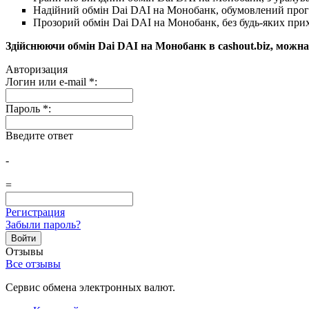
Надійний обмін Dai DAI на Монобанк, обумовлений прогр
Прозорий обмін Dai DAI на Монобанк, без будь-яких прих
Здійснюючи обмін Dai DAI на Монобанк в cashout.biz, можн
Авторизация
Логин или e-mail
*
:
Пароль
*
:
Введите ответ
-
=
Регистрация
Забыли пароль?
Отзывы
Все отзывы
Сервис обмена электронных валют.