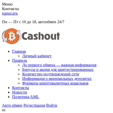
Меню
Контакты
написать
Пн — Пт с 10 до 18, автообмен 24/7
Главная
Личный кабинет
Правила
До первого обмена — важная информация
Бонусы и акция для зарегистрированных
Количество подтверждений сети
Информация о минимальных депозитах
Форматы криптовалютных кошельков
Контакты
Новости
Политикa AML
Авто обмен
Регистрация
Войти
ru