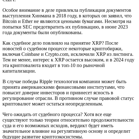
Особое внимание в деле привлекла публикация документов
выступления Хинмана в 2018 году, в которых он заявил, что
Bitcoin и Ether не являются ценными бумагами. Несмотря на
попытки SEC предотвратить их публикацию, в июне 2023
года документы были опубликованы.
Как судебное дело повлияло на принятие XRP? После
новостей о судебном процессе некоторые криптобиржи,
включая Coinbase и Crypto.com, исключили XRP из листинга.
Тем не менее, интерес к XRP остается высоким, и в 2024 году
эта криптовалюта входит в топ-10 по рыночной
капитализации.
В случае победы Ripple технология компании может быть
принята американскими финансовыми институтами, что
повысит доверие инвесторов и привнесет ясность в
регулирование отрасли. В противном случае правовой статус
криптовалют может остаться неопределенным.
Чего ожидать от судебного процесса? Хотя все еще
существуют только теории относительно продолжительности
суда и его возможных исходов, вердикт будет иметь
значительное влияние на регулятивную основу и определит
будущие развитие криптоэкосистемы.