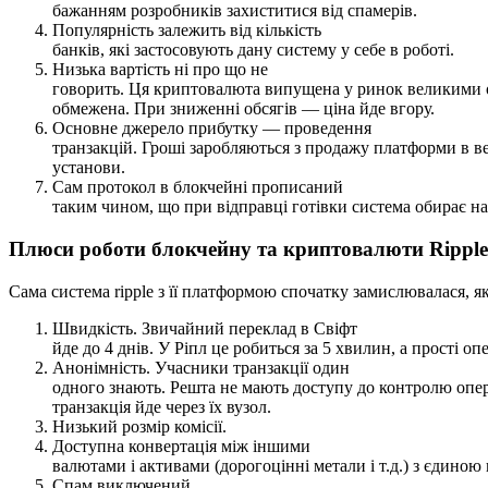
бажанням розробників захиститися від спамерів.
Популярність залежить від кількість
банків, які застосовують дану систему у себе в роботі.
Низька вартість ні про що не
говорить. Ця криптовалюта випущена у ринок великими обс
обмежена. При зниженні обсягів — ціна йде вгору.
Основне джерело прибутку — проведення
транзакцій. Гроші заробляються з продажу платформи в ве
установи.
Сам протокол в блокчейні прописаний
таким чином, що при відправці готівки система обирає н
Плюси роботи блокчейну та криптовалюти Ripple
Сама система ripple з її платформою спочатку замислювалася, я
Швидкість. Звичайний переклад в Свіфт
йде до 4 днів. У Ріпл це робиться за 5 хвилин, а прості оп
Анонімність. Учасники транзакції один
одного знають. Решта не мають доступу до контролю опер
транзакція йде через їх вузол.
Низький розмір комісії.
Доступна конвертація між іншими
валютами і активами (дорогоцінні метали і т.д.) з єдиною 
Спам виключений.