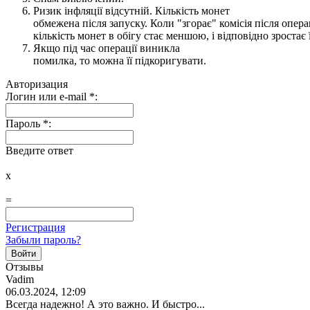
Ризик інфляції відсутній. Кількість монет
обмежена після запуску. Коли "згорає" комісія після опера
кількість монет в обігу стає меншою, і відповідно зростає ї
Якщо під час операції виникла
помилка, то можна її підкоригувати.
Авторизация
Логин или e-mail
*
:
Пароль
*
:
Введите ответ
x
=
Регистрация
Забыли пароль?
Отзывы
Vadim
06.03.2024, 12:09
Всегда надежно! А это важно. И быстро...