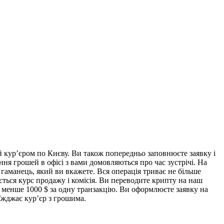
й кур’єром по Києву. Ви також попередньо заповнюєте заявку і
ння грошей в офісі з вами домовляються про час зустрічі. На
 гаманець, який ви вкажете. Вся операція триває не більше
ється курс продажу і комісія. Ви переводите крипту на наш
е менше 1000 $ за одну транзакцію. Ви оформлюєте заявку на
иїжджає кур’єр з грошима.