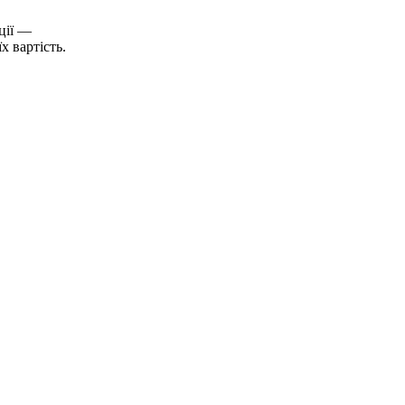
ції —
х вартість.