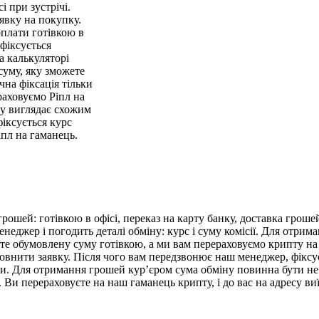
і при зустрічі.
явку на покупку.
оплати готівкою в
 фіксується
На калькуляторі
суму, яку зможете
на фіксація тільки
раховуємо Ріпл на
ту виглядає схожим
іксується курс
іпл на гаманець.
ошей: готівкою в офісі, переказ на карту банку, доставка гроше
еджер і погодить деталі обміну: курс і суму комісії. Для отрима
уєте обумовлену суму готівкою, а ми вам перераховуємо крипту на
повнити заявку. Після чого вам передзвонює наш менеджер, фіксу
їни. Для отримання грошей кур’єром сума обміну повинна бути н
ю. Ви перераховуєте на наш гаманець крипту, і до вас на адресу в