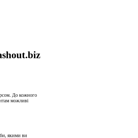
shout.biz
урсом. До кожного
єнтам можливі
оби, якими ви