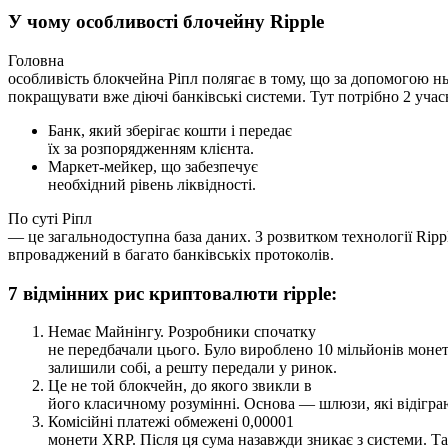
У чому особливості блочейну Ripple
Головна
особливість блокчейна Ріпл полягає в тому, що за допомогою н
покращувати вже діючі банківські системи. Тут потрібно 2 учас
Банк, який зберігає кошти і передає
їх за розпорядженням клієнта.
Маркет-мейкер, що забезпечує
необхідний рівень ліквідності.
По суті Ріпл
— це загальнодоступна база даних. З розвитком технології Ripp
впроваджений в багато банківськіх протоколів.
7 відмінних рис криптовалюти ripple:
Немає Майнінгу. Розробники спочатку
не передбачали цього. Було вироблено 10 мільйонів монет
залишили собі, а решту передали у ринок.
Це не той блокчейн, до якого звикли в
його класичному розумінні. Основа — шлюзи, які відігра
Комісійні платежі обмежені 0,00001
монети XRP. Після ця сума назавжди зникає з системи. Т