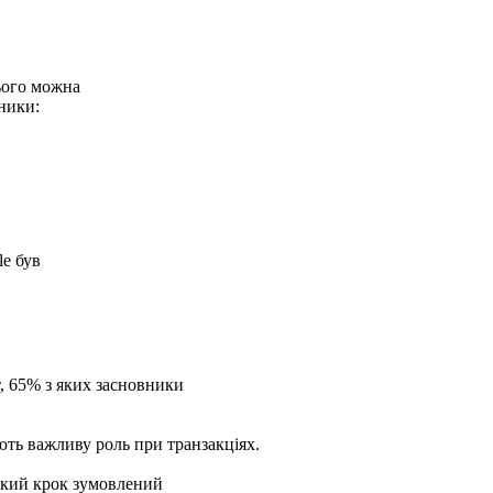
ього можна
ники:
le був
, 65% з яких засновники
ють важливу роль при транзакціях.
акий крок зумовлений