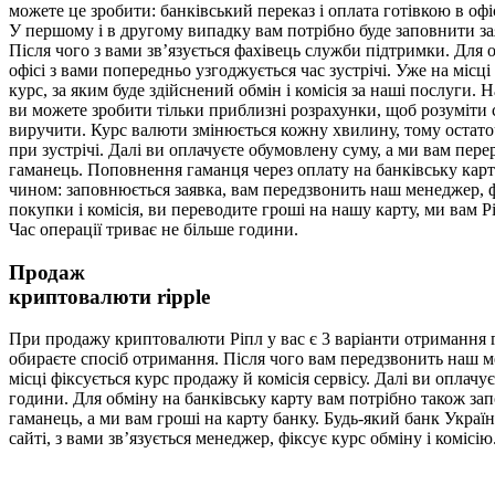
можете це зробити: банківський переказ і оплата готівкою в офіс
У першому і в другому випадку вам потрібно буде заповнити за
Після чого з вами зв’язується фахівець служби підтримки. Для 
офісі з вами попередньо узгоджується час зустрічі. Уже на місці
курс, за яким буде здійснений обмін і комісія за наші послуги. 
ви можете зробити тільки приблизні розрахунки, щоб розуміти 
виручити. Курс валюти змінюється кожну хвилину, тому остаточ
при зустрічі. Далі ви оплачуєте обумовлену суму, а ми вам пере
гаманець. Поповнення гаманця через оплату на банківську кар
чином: заповнюється заявка, вам передзвонить наш менеджер, ф
покупки і комісія, ви переводите гроші на нашу карту, ми вам Р
Час операції триває не більше години.
Продаж
криптовалюти ripple
При продажу криптовалюти Ріпл у вас є 3 варіанти отримання гр
обираєте спосіб отримання. Після чого вам передзвонить наш мен
місці фіксується курс продажу й комісія сервісу. Далі ви оплач
години. Для обміну на банківську карту вам потрібно також за
гаманець, а ми вам гроші на карту банку. Будь-який банк Укра
сайті, з вами зв’язується менеджер, фіксує курс обміну і комісі