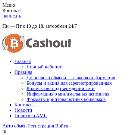
Меню
Контакты
написать
Пн — Пт с 10 до 18, автообмен 24/7
Главная
Личный кабинет
Правила
До первого обмена — важная информация
Бонусы и акция для зарегистрированных
Количество подтверждений сети
Информация о минимальных депозитах
Форматы криптовалютных кошельков
Контакты
Новости
Политикa AML
Авто обмен
Регистрация
Войти
ru