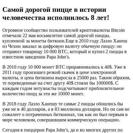
Самой дорогой пицце в истории
человечества исполнилось 8 лет!
Огромное сообщество пользователей криптовалюты Bitcoin
отмечали 22 мая восьмилетие самой дорогой пиццы,
купленной за монеты биткоин.Еще в 2010 году Лазло Ханеш
из Чехии заказал за цифровую валюту обычную пиццу: он
отправил товарищу 10 000 BTC, который и купил 2 пиццы в
известном заведении Papa John’s.
В 2010 году 10 000 монет BTC приравнивались к 40$. Уже в
2011 году произошел резкий скачек в цене электронной
валюты, и цена биткоина выросла в 25000 раз. Таким образом,
те переведенные на счет другу 40$ стояли бы 100000$. С
каждым годом энтузиасты подсчитывают приблизительное
количество пицц за эти же 10000 монет.
В 2018 году Лазло Ханешу те самые 2 пиццы обошлись бы
уже не в 40 долларов, а в 83 миллиона долларов. Но он сам не
сожалеет о потраченных биткоинах, так как он был первым в
мире человеком, совершившим коммерческую операцию.
Сегодня в пиццерии Papa John’s, да и во многих других по