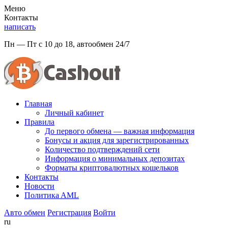
Меню
Контакты
написать
Пн — Пт с 10 до 18, автообмен 24/7
Главная
Личный кабинет
Правила
До первого обмена — важная информация
Бонусы и акция для зарегистрированных
Количество подтверждений сети
Информация о минимальных депозитах
Форматы криптовалютных кошельков
Контакты
Новости
Политикa AML
Авто обмен
Регистрация
Войти
ru