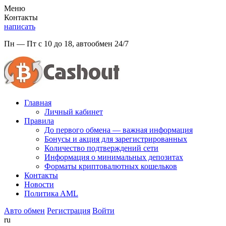
Меню
Контакты
написать
Пн — Пт с 10 до 18, автообмен 24/7
Главная
Личный кабинет
Правила
До первого обмена — важная информация
Бонусы и акция для зарегистрированных
Количество подтверждений сети
Информация о минимальных депозитах
Форматы криптовалютных кошельков
Контакты
Новости
Политикa AML
Авто обмен
Регистрация
Войти
ru