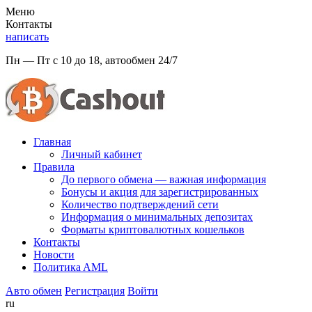
Меню
Контакты
написать
Пн — Пт с 10 до 18, автообмен 24/7
Главная
Личный кабинет
Правила
До первого обмена — важная информация
Бонусы и акция для зарегистрированных
Количество подтверждений сети
Информация о минимальных депозитах
Форматы криптовалютных кошельков
Контакты
Новости
Политикa AML
Авто обмен
Регистрация
Войти
ru