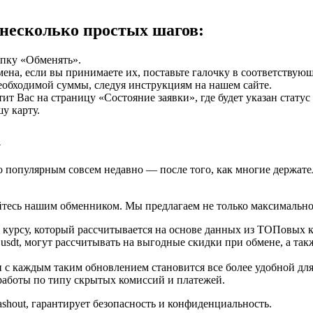
несколько простых шагов:
опку «Обменять».
мена, если вы принимаете их, поставьте галочку в соответствую
необходимой суммы, следуя инструкциям на нашем сайте.
т Вас на страницу «Состояние заявки», где будет указан стату
у карту.
к
ло популярным совсем недавно — после того, как многие держате
йтесь нашим обменником. Мы предлагаем не только максимально
 курсу, который рассчитывается на основе данных из ТОПовых
 usdt, могут рассчитывать на выгодные скидки при обмене, а т
 с каждым таким обновлением становится все более удобной для
аботы по типу скрытых комиссий и платежей.
ashout, гарантирует безопасность и конфиденциальность.