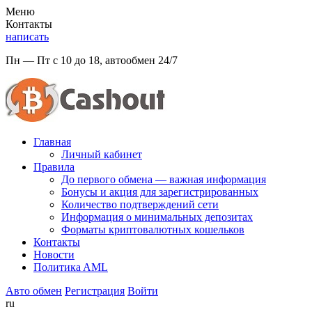
Меню
Контакты
написать
Пн — Пт с 10 до 18, автообмен 24/7
Главная
Личный кабинет
Правила
До первого обмена — важная информация
Бонусы и акция для зарегистрированных
Количество подтверждений сети
Информация о минимальных депозитах
Форматы криптовалютных кошельков
Контакты
Новости
Политикa AML
Авто обмен
Регистрация
Войти
ru