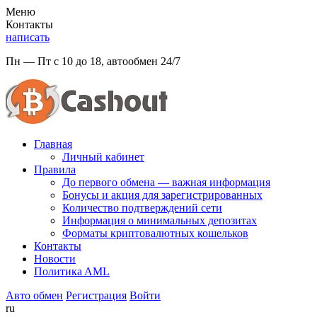
Меню
Контакты
написать
Пн — Пт с 10 до 18, автообмен 24/7
Главная
Личный кабинет
Правила
До первого обмена — важная информация
Бонусы и акция для зарегистрированных
Количество подтверждений сети
Информация о минимальных депозитах
Форматы криптовалютных кошельков
Контакты
Новости
Политикa AML
Авто обмен
Регистрация
Войти
ru