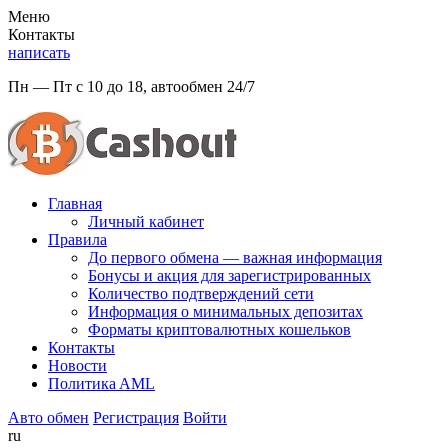
Меню
Контакты
написать
Пн — Пт с 10 до 18, автообмен 24/7
Главная
Личный кабинет
Правила
До первого обмена — важная информация
Бонусы и акция для зарегистрированных
Количество подтверждений сети
Информация о минимальных депозитах
Форматы криптовалютных кошельков
Контакты
Новости
Политикa AML
Авто обмен
Регистрация
Войти
ru