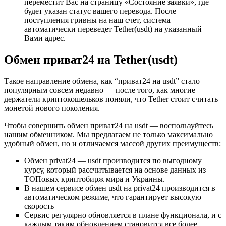
переместит Вас на страницу «Состояние заявки», где
будет указан статус вашего перевода. После
поступления гривны на наш счет, система
автоматически переведет Tether(usdt) на указанный
Вами адрес.
Обмен приват24 на Tether(usdt)
Такое направление обмена, как “приват24 на usdt” стало
популярным совсем недавно — после того, как многие
держатели криптокошельков поняли, что Tether стоит считать
монетой нового поколения.
Чтобы совершить обмен приват24 на usdt — воспользуйтесь
нашим обменником. Мы предлагаем не только максимально
удобный обмен, но и отличаемся массой других преимуществ:
Обмен privat24 — usdt производится по выгодному
курсу, который рассчитывается на основе данных из
ТОПовых криптобирж мира и Украины.
В нашем сервисе обмен usdt на privat24 производится в
автоматическом режиме, что гарантирует высокую
скорость
Сервис регулярно обновляется в плане функционала, и с
каждым таким обновлением становится все более