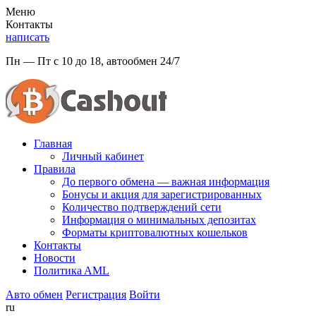
Меню
Контакты
написать
Пн — Пт с 10 до 18, автообмен 24/7
Главная
Личный кабинет
Правила
До первого обмена — важная информация
Бонусы и акция для зарегистрированных
Количество подтверждений сети
Информация о минимальных депозитах
Форматы криптовалютных кошельков
Контакты
Новости
Политикa AML
Авто обмен
Регистрация
Войти
ru