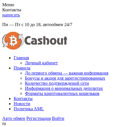
Меню
Контакты
написать
Пн — Пт с 10 до 18, автообмен 24/7
Главная
Личный кабинет
Правила
До первого обмена — важная информация
Бонусы и акция для зарегистрированных
Количество подтверждений сети
Информация о минимальных депозитах
Форматы криптовалютных кошельков
Контакты
Новости
Политикa AML
Авто обмен
Регистрация
Войти
ru