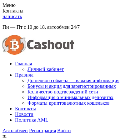
Меню
Контакты
написать
Пн — Пт с 10 до 18, автообмен 24/7
Главная
Личный кабинет
Правила
До первого обмена — важная информация
Бонусы и акция для зарегистрированных
Количество подтверждений сети
Информация о минимальных депозитах
Форматы криптовалютных кошельков
Контакты
Новости
Политикa AML
Авто обмен
Регистрация
Войти
ru