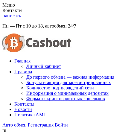
Меню
Контакты
написать
Пн — Пт с 10 до 18, автообмен 24/7
Главная
Личный кабинет
Правила
До первого обмена — важная информация
Бонусы и акция для зарегистрированных
Количество подтверждений сети
Информация о минимальных депозитах
Форматы криптовалютных кошельков
Контакты
Новости
Политикa AML
Авто обмен
Регистрация
Войти
ru