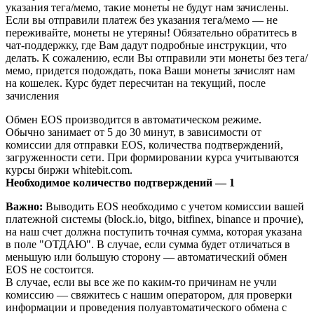
указания тега/мемо, такие монеты не будут нам зачислены.
Если вы отправили платеж без указания тега/мемо — не
переживайте, монеты не утеряны! Обязательно обратитесь в
чат-поддержку, где Вам дадут подробные инструкции, что
делать. К сожалению, если Вы отправили эти монеты без тега/
мемо, придется подождать, пока Ваши монеты зачислят нам
на кошелек. Курс будет пересчитан на текущий, после
зачисления
Обмен EOS производится в автоматическом режиме.
Обычно занимает от 5 до 30 минут, в зависимости от
комиссии для отправки EOS, количества подтверждений,
загруженности сети. При формировании курса учитываются
курсы биржи whitebit.com.
Необходимое количество подтверждений — 1
Важно:
Выводить EOS необходимо с учетом комиссии вашей
платежной системы (block.io, bitgo, bitfinex, binance и прочие),
на наш счет должна поступить точная сумма, которая указана
в поле "ОТДАЮ". В случае, если сумма будет отличаться в
меньшую или большую сторону — автоматический обмен
EOS не состоится.
В случае, если вы все же по каким-то причинам не учли
комиссию — свяжитесь с нашим оператором, для проверки
информации и проведения полуавтоматического обмена с