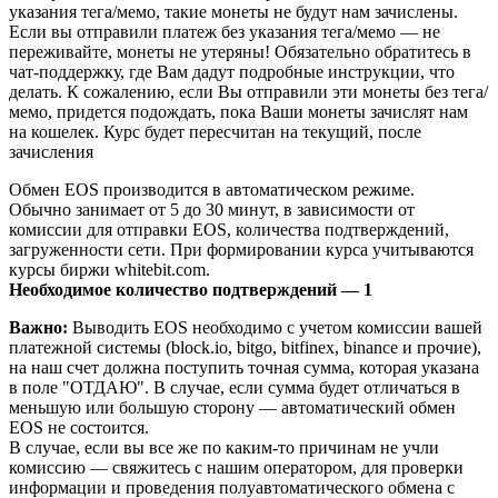
указания тега/мемо, такие монеты не будут нам зачислены.
Если вы отправили платеж без указания тега/мемо — не
переживайте, монеты не утеряны! Обязательно обратитесь в
чат-поддержку, где Вам дадут подробные инструкции, что
делать. К сожалению, если Вы отправили эти монеты без тега/
мемо, придется подождать, пока Ваши монеты зачислят нам
на кошелек. Курс будет пересчитан на текущий, после
зачисления
Обмен EOS производится в автоматическом режиме.
Обычно занимает от 5 до 30 минут, в зависимости от
комиссии для отправки EOS, количества подтверждений,
загруженности сети. При формировании курса учитываются
курсы биржи whitebit.com.
Необходимое количество подтверждений — 1
Важно:
Выводить EOS необходимо с учетом комиссии вашей
платежной системы (block.io, bitgo, bitfinex, binance и прочие),
на наш счет должна поступить точная сумма, которая указана
в поле "ОТДАЮ". В случае, если сумма будет отличаться в
меньшую или большую сторону — автоматический обмен
EOS не состоится.
В случае, если вы все же по каким-то причинам не учли
комиссию — свяжитесь с нашим оператором, для проверки
информации и проведения полуавтоматического обмена с