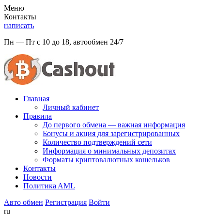
Меню
Контакты
написать
Пн — Пт с 10 до 18, автообмен 24/7
Главная
Личный кабинет
Правила
До первого обмена — важная информация
Бонусы и акция для зарегистрированных
Количество подтверждений сети
Информация о минимальных депозитах
Форматы криптовалютных кошельков
Контакты
Новости
Политикa AML
Авто обмен
Регистрация
Войти
ru