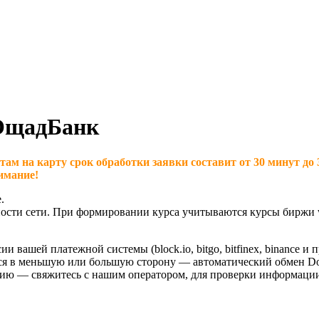
ОщадБанк
а карту срок обработки заявки составит от 30 минут до 3 ч
имание!
.
ности сети. При формировании курса учитываются курсы биржи w
ашей платежной системы (block.io, bitgo, bitfinex, binance и п
ться в меньшую или большую сторону — автоматический обмен D
ссию — свяжитесь с нашим оператором, для проверки информаци