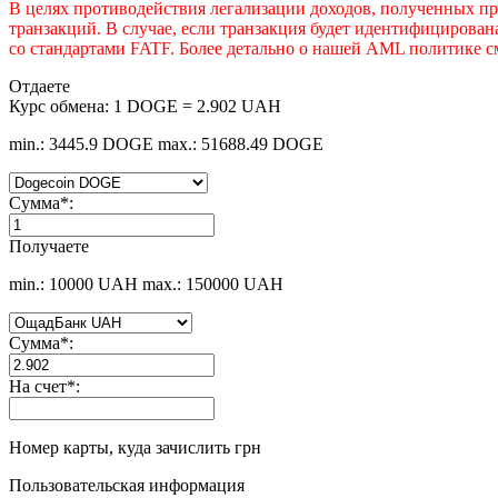
В целях противодействия легализации доходов, полученных 
транзакций. В случае, если транзакция будет идентифицирова
со стандартами FATF. Более детально о нашей AML политике с
Отдаете
Курс обмена:
1 DOGE = 2.902 UAH
min.: 3445.9 DOGE
max.: 51688.49 DOGE
Сумма
*
:
Получаете
min.: 10000 UAH
max.: 150000 UAH
Сумма
*
:
На счет
*
:
Номер карты, куда зачислить грн
Пользовательская информация