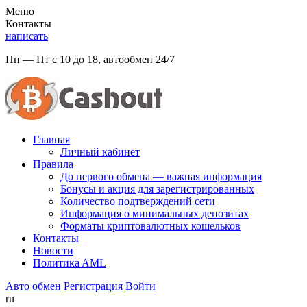
Меню
Контакты
написать
Пн — Пт с 10 до 18, автообмен 24/7
Главная
Личный кабинет
Правила
До первого обмена — важная информация
Бонусы и акция для зарегистрированных
Количество подтверждений сети
Информация о минимальных депозитах
Форматы криптовалютных кошельков
Контакты
Новости
Политикa AML
Авто обмен
Регистрация
Войти
ru