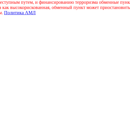
преступным путем, и финансированию терроризма обменные пу
на как высокорискованная, обменный пункт может приостановит
м.
Политика АМЛ