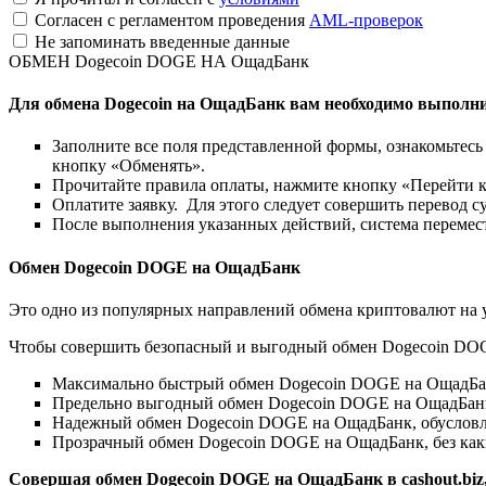
Согласен с регламентом проведения
AML-проверок
Не запоминать введенные данные
ОБМЕН Dogecoin DOGE НА ОщадБанк
Для обмена Dogecoin на ОщадБанк вам необходимо выполни
Заполните все поля представленной формы, ознакомьтесь 
кнопку «Обменять».
Прочитайте правила оплаты, нажмите кнопку «Перейти к
Оплатите заявку. Для этого следует совершить перевод с
После выполнения указанных действий, система перемести
Обмен Dogecoin DOGE на ОщадБанк
Это одно из популярных направлений обмена криптовалют на 
Чтобы совершить безопасный и выгодный обмен Dogecoin DOGE 
Максимально быстрый обмен Dogecoin DOGE на ОщадБан
Предельно выгодный обмен Dogecoin DOGE на ОщадБанк
Надежный обмен Dogecoin DOGE на ОщадБанк, обусловле
Прозрачный обмен Dogecoin DOGE на ОщадБанк, без как
Совершая обмен Dogecoin DOGE на ОщадБанк в cashout.biz