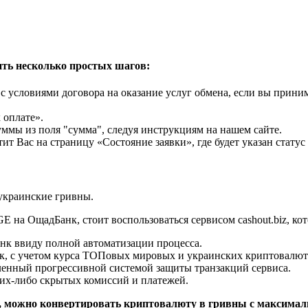
ть несколько простых шагов:
с условиями договора на оказание услуг обмена, если вы прини
 оплате».
уммы из поля "сумма", следуя инструкциям на нашем сайте.
т Вас на страницу «Состояние заявки», где будет указан статус
украинские гривны.
на ОщадБанк, стоит воспользоваться сервисом cashout.biz, кот
к ввиду полной автоматизации процесса.
, с учетом курса ТОПовых мировых и украинских криптовалю
нный прогрессивной системой защиты транзакций сервиса.
их-либо скрытых комиссий и платежей.
, можно конвертировать криптовалюту в гривны с максимал