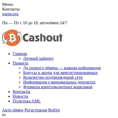
Меню
Контакты
написать
Пн — Пт с 10 до 18, автообмен 24/7
Главная
Личный кабинет
Правила
До первого обмена — важная информация
Бонусы и акция для зарегистрированных
Количество подтверждений сети
Информация о минимальных депозитах
Форматы криптовалютных кошельков
Контакты
Новости
Политикa AML
Авто обмен
Регистрация
Войти
ru