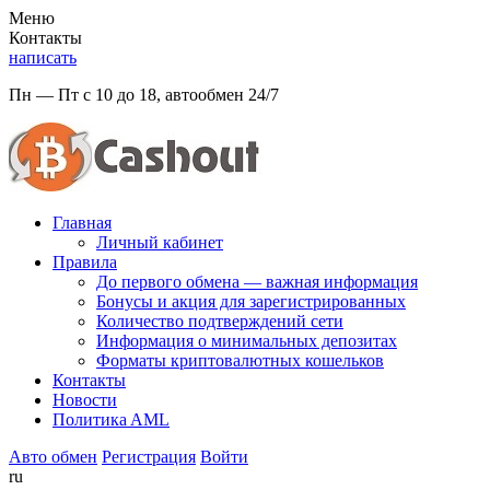
Меню
Контакты
написать
Пн — Пт с 10 до 18, автообмен 24/7
Главная
Личный кабинет
Правила
До первого обмена — важная информация
Бонусы и акция для зарегистрированных
Количество подтверждений сети
Информация о минимальных депозитах
Форматы криптовалютных кошельков
Контакты
Новости
Политикa AML
Авто обмен
Регистрация
Войти
ru