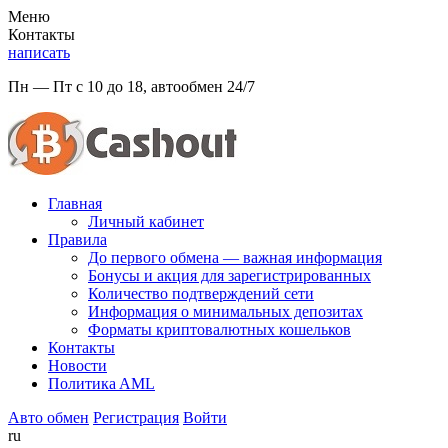
Меню
Контакты
написать
Пн — Пт с 10 до 18, автообмен 24/7
Главная
Личный кабинет
Правила
До первого обмена — важная информация
Бонусы и акция для зарегистрированных
Количество подтверждений сети
Информация о минимальных депозитах
Форматы криптовалютных кошельков
Контакты
Новости
Политикa AML
Авто обмен
Регистрация
Войти
ru