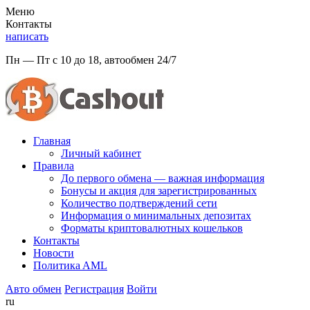
Меню
Контакты
написать
Пн — Пт с 10 до 18, автообмен 24/7
Главная
Личный кабинет
Правила
До первого обмена — важная информация
Бонусы и акция для зарегистрированных
Количество подтверждений сети
Информация о минимальных депозитах
Форматы криптовалютных кошельков
Контакты
Новости
Политикa AML
Авто обмен
Регистрация
Войти
ru