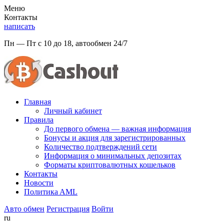
Меню
Контакты
написать
Пн — Пт с 10 до 18, автообмен 24/7
Главная
Личный кабинет
Правила
До первого обмена — важная информация
Бонусы и акция для зарегистрированных
Количество подтверждений сети
Информация о минимальных депозитах
Форматы криптовалютных кошельков
Контакты
Новости
Политикa AML
Авто обмен
Регистрация
Войти
ru