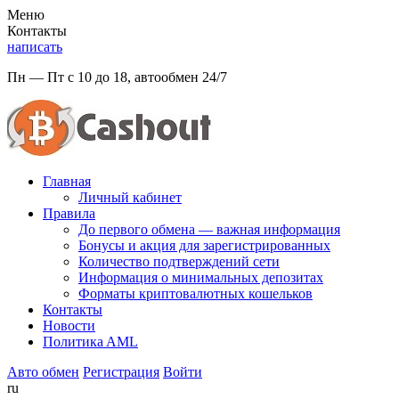
Меню
Контакты
написать
Пн — Пт с 10 до 18, автообмен 24/7
Главная
Личный кабинет
Правила
До первого обмена — важная информация
Бонусы и акция для зарегистрированных
Количество подтверждений сети
Информация о минимальных депозитах
Форматы криптовалютных кошельков
Контакты
Новости
Политикa AML
Авто обмен
Регистрация
Войти
ru