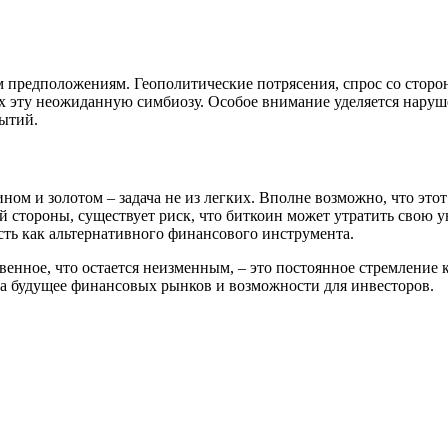
им предположениям. Геополитические потрясения, спрос со стор
 эту неожиданную симбиозу. Особое внимание уделяется наруш
бытий.
м и золотом – задача не из легких. Вполне возможно, что этот
 стороны, существует риск, что биткоин может утратить свою у
сть как альтернативного финансового инструмента.
венное, что остается неизменным, – это постоянное стремление
на будущее финансовых рынков и возможности для инвесторов.