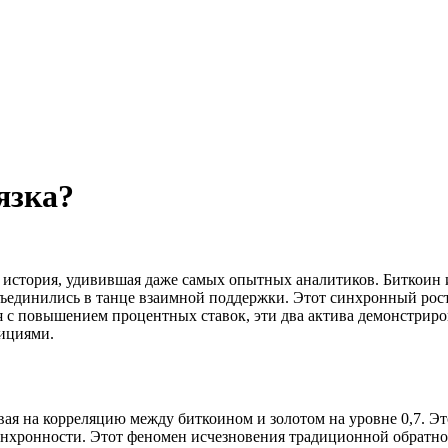
язка?
 история, удивившая даже самых опытных аналитиков. Биткоин 
единились в танце взаимной поддержки. Этот синхронный рост
ся с повышением процентных ставок, эти два актива демонстрир
ициями.
ывая на корреляцию между биткоином и золотом на уровне 0,7. Это
 синхронности. Этот феномен исчезновения традиционной обрат